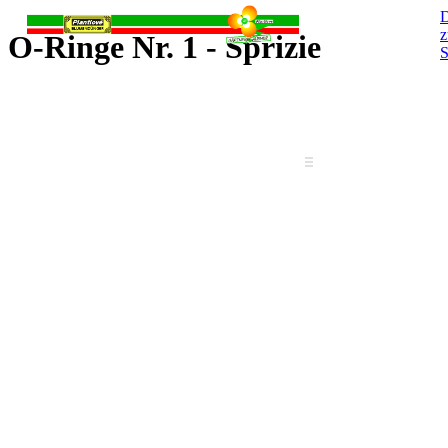
D
O-Ringe Nr. 1 - Sprizie
S